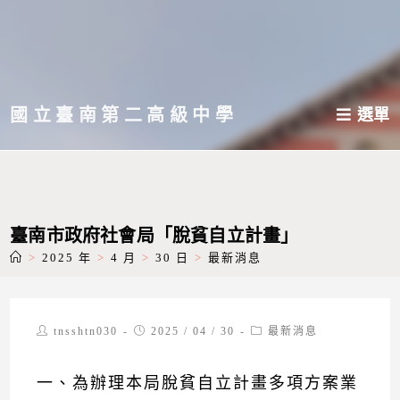
跳
轉
至
主
國立臺南第二高級中學
選單
要
內
容
臺南市政府社會局「脫貧自立計畫」
>
2025 年
>
4 月
>
30 日
>
最新消息
Post
Post
Post
tnsshtn030
2025 / 04 / 30
最新消息
author:
published:
category:
一、為辦理本局脫貧自立計畫多項方案業