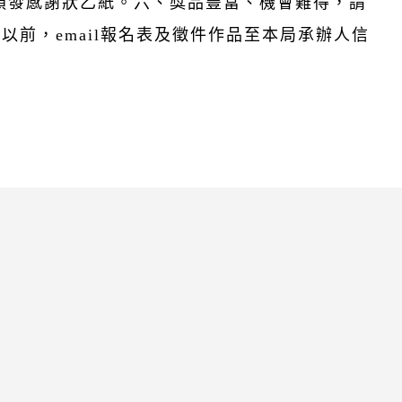
頒發感謝狀乙紙。六、獎品豐富、機會難得，請
以前，email報名表及徵件作品至本局承辦人信