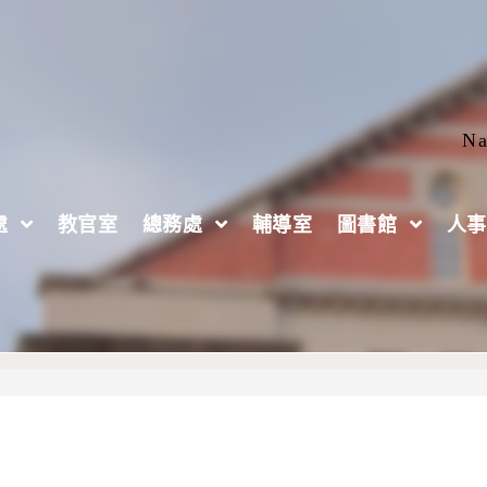
Na
處
教官室
總務處
輔導室
圖書館
人事
值應用競賽活動