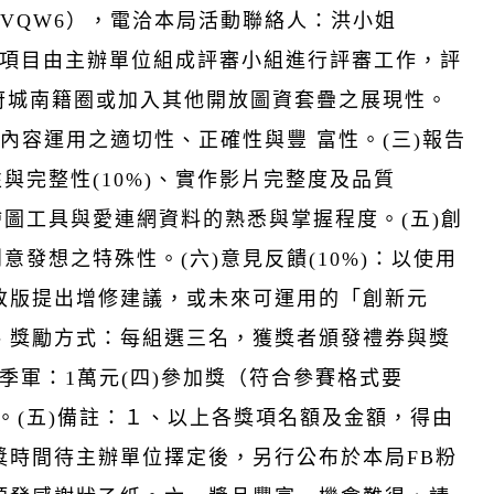
GpCEZkfVQW6），電洽本局活動聯絡人：洪小姐
。四、評分項目由主辦單位組成評審小組進行評審工作，評
運用府城南籍圈或加入其他開放圖資套疊之展現性。
資訊內容運用之適切性、正確性與豐 富性。(三)報告
性與完整性(10%)、實作影片完整度及品質
GIS 繪圖工具與愛連網資料的熟悉與掌握程度。(五)創
意發想之特殊性。(六)意見反饋(10%)：以使用
改版提出增修建議，或未來可運用的「創新元
、獎勵方式：每組選三名，獲獎者頒發禮券與獎
三)季軍：1萬元(四)參加獎（符合參賽格式要
)。(五)備註：１、以上各獎項名額及金額，得由
獎時間待主辦單位擇定後，另行公布於本局FB粉