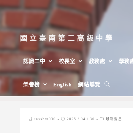
跳
轉
至
主
國立臺南第二高級中學
要
內
認識二中
校長室
教務處
學務
容
臺南市政府地政局府城南籍圈圖台資訊加
榮譽榜
English
網站導覽
>
2025 年
>
4 月
>
30 日
>
最新消息
Post
Post
Post
tnsshtn030
2025 / 04 / 30
最新消息
author:
published:
category: