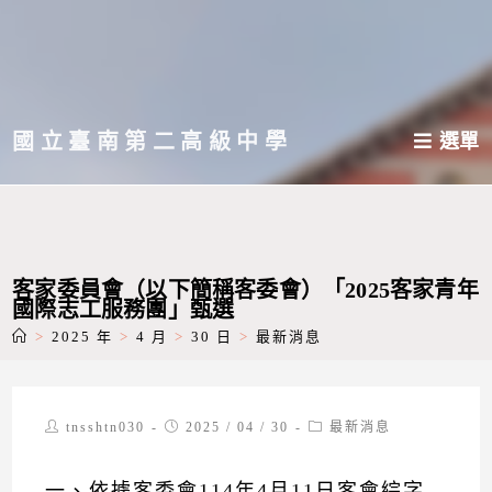
跳
轉
至
主
國立臺南第二高級中學
選單
要
內
容
客家委員會（以下簡稱客委會）「2025客家青年
國際志工服務團」甄選
>
2025 年
>
4 月
>
30 日
>
最新消息
Post
Post
Post
tnsshtn030
2025 / 04 / 30
最新消息
author:
published:
category:
一、依據客委會114年4月11日客會綜字