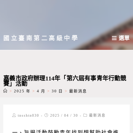
跳
轉
至
主
國立臺南第二高級中學
選單
要
內
容
嘉義市政府辦理114年「第六屆有事青年行動競
賽」活動
>
2025 年
>
4 月
>
30 日
>
最新消息
Post
Post
Post
tnsshtn030
2025 / 04 / 30
最新消息
author:
published:
category:
一、旨揭活動鼓勵青年找到想幫助社會進