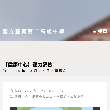
跳
轉
至
主
國立臺南第二高級中學
選單
要
內
容
【健康中心】聽力篩檢
>
2025 年
>
3 月
>
6 日
>
學務處
Post
Post
健康中心
2025 / 03 / 06
author:
published:
Post
健康中心
/
健康中心公告
/
學務處
/
最新消息
category: