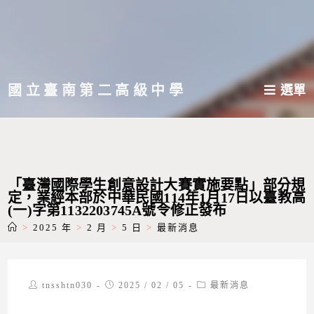
跳
轉
至
主
國立臺南第二高級中學
選單
要
內
容
「臺灣國際學生創意設計大賽實施要點」部分規
定，業經本部於中華民國114年1月17日以臺教高
(一)字第1132203745A號令修正發布
>
2025 年
>
2 月
>
5 日
>
最新消息
Post
Post
Post
tnsshtn030
2025 / 02 / 05
最新消息
author:
published:
category: