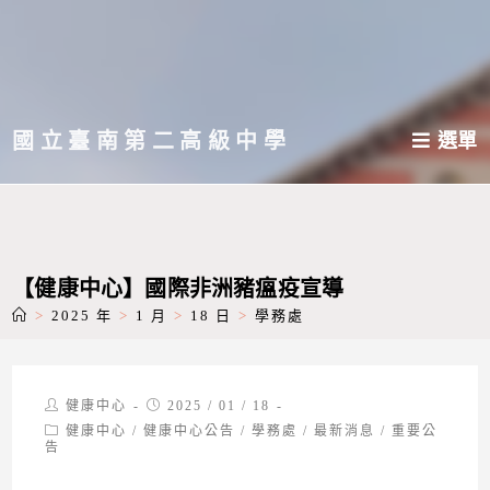
跳
轉
至
主
國立臺南第二高級中學
選單
要
內
容
【健康中心】國際非洲豬瘟疫宣導
>
2025 年
>
1 月
>
18 日
>
學務處
Post
Post
健康中心
2025 / 01 / 18
author:
published:
Post
健康中心
/
健康中心公告
/
學務處
/
最新消息
/
重要公
category:
告