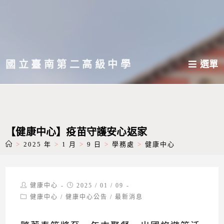
跳
轉
至
主
國立臺南第二高級中學
選單
要
內
容
【健康中心】疫苗守護安心返家
>
2025 年
>
1 月
>
9 日
>
學務處
>
健康中心
Post
Post
健康中心
2025 / 01 / 09
author:
published:
Post
健康中心
/
健康中心公告
/
最新消息
category: