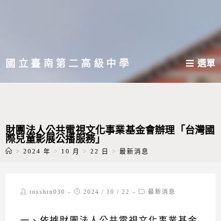
跳
轉
至
主
國立臺南第二高級中學
選單
要
內
容
財團法人公共電視文化事業基金會辦理「台灣國
際兒童影展公播服務」
>
2024 年
>
10 月
>
22 日
>
最新消息
Post
Post
Post
tnsshtn030
2024 / 10 / 22
最新消息
author:
published:
category:
一、依據財團法人公共電視文化事業基金