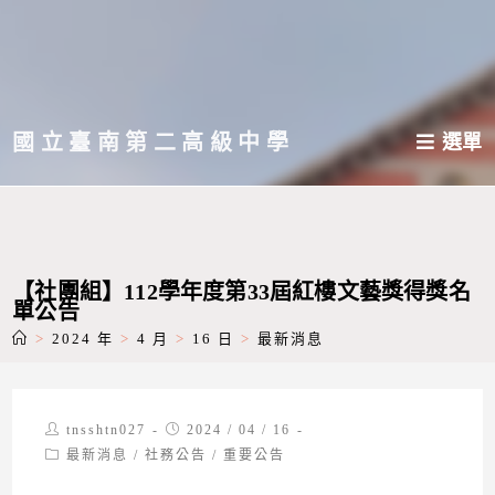
跳
轉
至
主
國立臺南第二高級中學
選單
要
內
容
【社團組】112學年度第33屆紅樓文藝獎得獎名
單公告
>
2024 年
>
4 月
>
16 日
>
最新消息
Post
Post
tnsshtn027
2024 / 04 / 16
author:
published:
Post
最新消息
/
社務公告
/
重要公告
category: