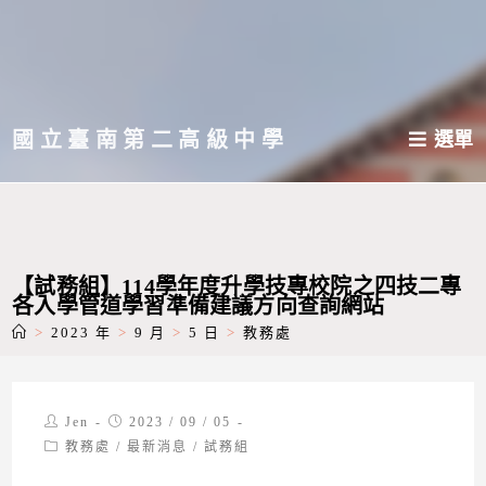
跳
轉
至
主
國立臺南第二高級中學
選單
要
內
容
【試務組】114學年度升學技專校院之四技二專
各入學管道學習準備建議方向查詢網站
>
2023 年
>
9 月
>
5 日
>
教務處
Post
Post
Jen
2023 / 09 / 05
author:
published:
Post
教務處
/
最新消息
/
試務組
category: