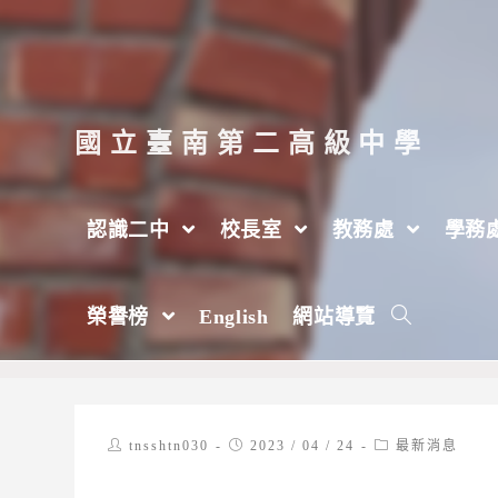
跳
轉
至
主
國立臺南第二高級中學
要
內
認識二中
校長室
教務處
學務
容
有關法定代理人因故無法行使同意權致學
榮譽榜
English
網站導覽
>
2023 年
>
4 月
>
24 日
>
最新消息
Post
Post
Post
tnsshtn030
2023 / 04 / 24
最新消息
author:
published:
category: