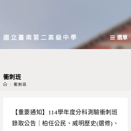
跳
轉
至
主
國立臺南第二高級中學
選單
要
內
容
衝刺班
>
衝刺班
【重要通知】114學年度分科測驗衝刺班
錄取公告｜柏任公民、威明歷史(選修)、