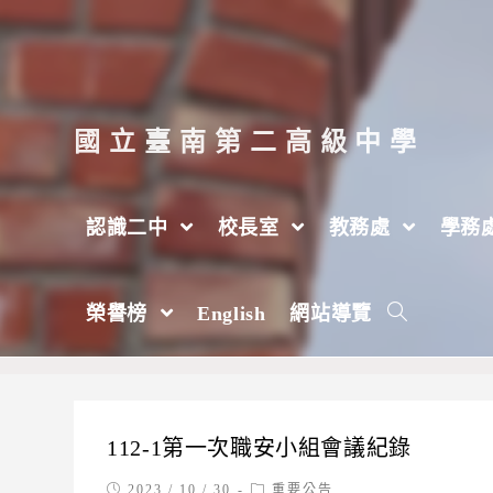
跳
轉
至
主
國立臺南第二高級中學
要
內
認識二中
校長室
教務處
學務
容
會議記錄
榮譽榜
English
網站導覽
>
會議記錄
112-1第一次職安小組會議紀錄
Post
Post
2023 / 10 / 30
重要公告