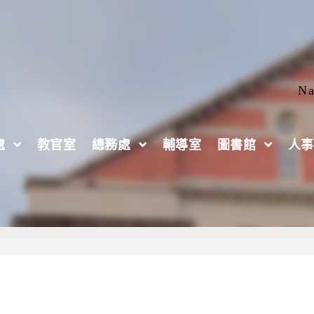
Na
處
教官室
總務處
輔導室
圖書館
人事