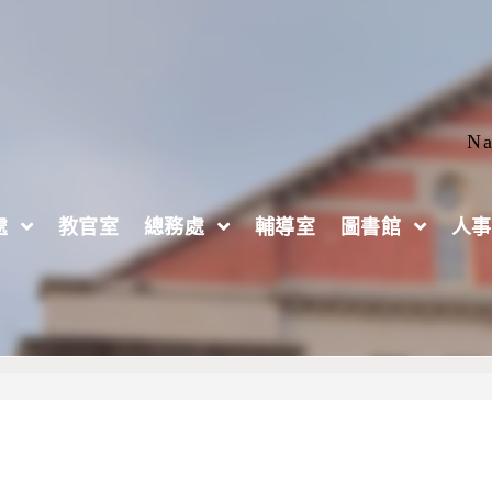
Na
處
教官室
總務處
輔導室
圖書館
人事
ation)