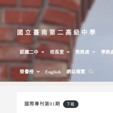
跳
轉
至
主
國立臺南第二高級中學
要
內
認識二中
校長室
教務處
學務
容
國際專刊
榮譽榜
English
網站導覽
>
計畫專區
>
國際教育計畫(The International Educ
國際專刊第01期
下載