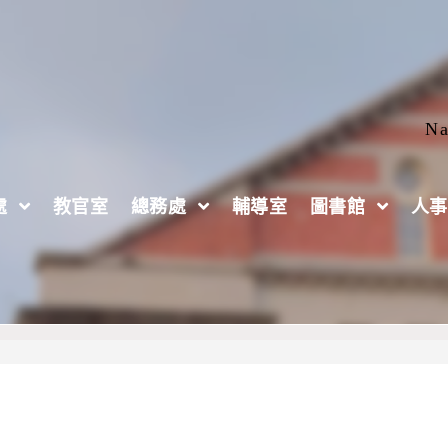
Na
處
教官室
總務處
輔導室
圖書館
人事