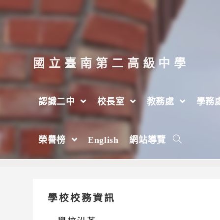
跳
轉
至
主
國立臺南第二高級中學
要
內
認識二中
校長室
教務處
學務
容
校務開放資料
榮譽榜
English
網站導覽
學校校務資訊