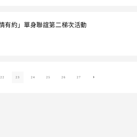
蘭情有約」單身聯誼第二梯次活動
22
23
24
25
26
27
Go to the next page