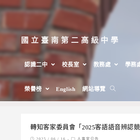
跳
轉
至
主
國立臺南第二高級中學
要
內
認識二中
校長室
教務處
學務
容
人事室公告
榮譽榜
English
網站導覽
>
人事室
>
人事室公告
>
第 23 頁
轉知客家委員會「2025客語語音辨認
Post
Post
2025 / 06 / 16
人事室公告