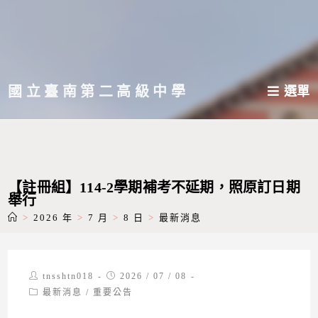
跳
轉
至
主
國立臺南第二高級中學
選單
要
內
容
【註冊組】114-2學期補考不延期，照原訂日期
舉行
>
2026 年
>
7 月
>
8 日
>
最新消息
Post
Post
tnsshtn018
2026 / 07 / 08
author:
published:
Post
最新消息
/
重要公告
category: