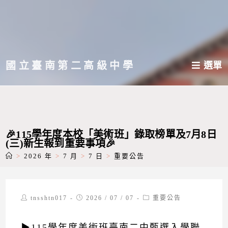
跳
轉
至
主
國立臺南第二高級中學
選單
要
內
容
🎉115學年度本校「美術班」錄取榜單及7月8日
(三)新生報到重要事項🎉
>
2026 年
>
7 月
>
7 日
>
重要公告
Post
Post
Post
tnsshtn017
2026 / 07 / 07
重要公告
author:
published:
category:
▶115學年度美術班臺南二中甄選入學聯