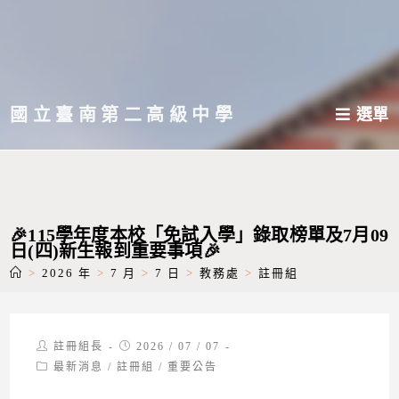
跳
轉
至
主
國立臺南第二高級中學
選單
要
內
容
🎉115學年度本校「免試入學」錄取榜單及7月09
日(四)新生報到重要事項🎉
>
2026 年
>
7 月
>
7 日
>
教務處
>
註冊組
Post
Post
註冊組長
2026 / 07 / 07
author:
published:
Post
最新消息
/
註冊組
/
重要公告
category: