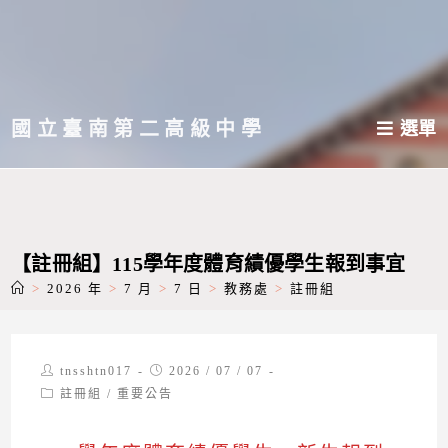
跳
轉
至
主
國立臺南第二高級中學
選單
要
內
容
【註冊組】115學年度體育績優學生報到事宜
>
2026 年
>
7 月
>
7 日
>
教務處
>
註冊組
Post
Post
tnsshtn017
2026 / 07 / 07
author:
published:
Post
註冊組
/
重要公告
category: