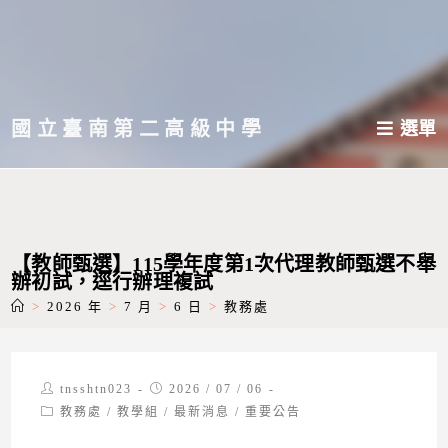
跳
轉
至
主
國立臺南第二高級中學
選單
要
內
容
【教師甄選】115學年度第1次代理教師甄選不舉
辦初試，逕行辦理複試
>
2026 年
>
7 月
>
6 日
>
教務處
Post
Post
tnsshtn023
2026 / 07 / 06
author:
published:
Post
教務處
/
教學組
/
最新消息
/
重要公告
category: