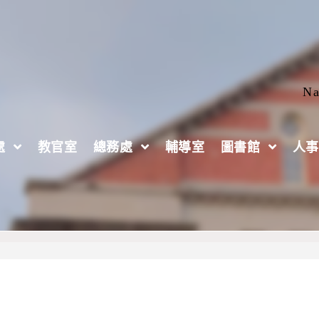
Na
處
教官室
總務處
輔導室
圖書館
人事