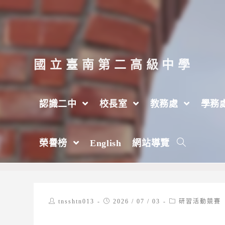
跳
轉
至
主
國立臺南第二高級中學
要
內
認識二中
校長室
教務處
學務
容
[轉知]2026十六歲正青春藝術節，歡迎參加
榮譽榜
English
網站導覽
>
2026 年
>
7 月
>
3 日
>
研習活動競賽
Post
Post
Post
tnsshtn013
2026 / 07 / 03
研習活動競賽
author:
published:
category: