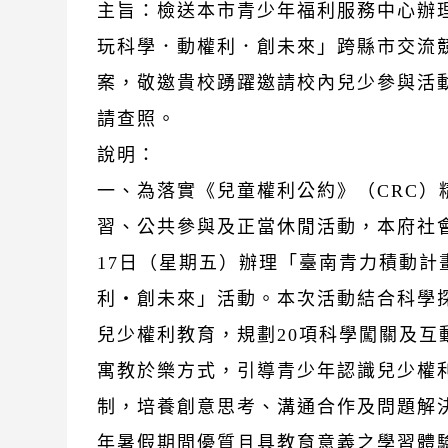
主旨：檢送本市青少年福利服務中心辦
玩科學．動權利．創未來」跨縣市交流
案，敬邀貴校踴躍邀請校內兒少參與活
請查照。
說明：
一、為落實《兒童權利公約》（CRC）
習、公共參與及正當休閒活動，本府社會
17日（星期五）辦理「臺南青力積動計
利・創未來」活動。本次活動結合科學
兒少權利教育，規劃20項科學闖關及互
寓教於樂方式，引導青少年認識兒少權
制，培養創意思考、溝通合作及問題解
年暑假期間優質且具教育意義之學習體