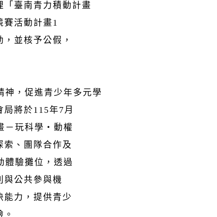
理「臺南青力積動計畫
競賽活動計畫1
動，並核予公假，
精神，促進青少年多元學
局將於115年7月
畫－玩科學・動權
探索、團隊合作及
動體驗攤位，透過
利與公共參與機
決能力，提供青少
驗。