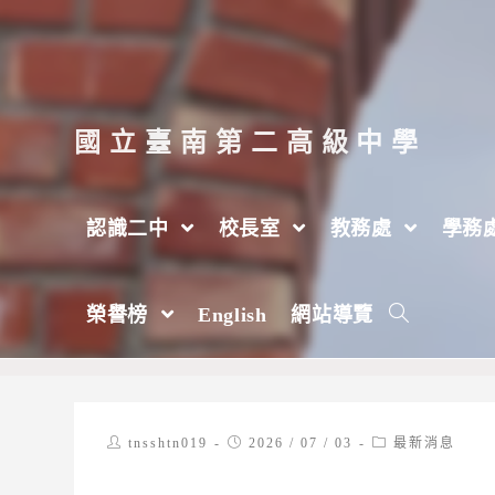
跳
轉
至
主
國立臺南第二高級中學
要
內
認識二中
校長室
教務處
學務
容
臺南市政府社會局辦理「臺南青力積動計畫
榮譽榜
English
網站導覽
>
2026 年
>
7 月
>
3 日
>
最新消息
Post
Post
Post
tnsshtn019
2026 / 07 / 03
最新消息
author:
published:
category: