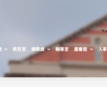
Na
處
教官室
總務處
輔導室
圖書館
人事
 玩科學．動權利．創未來」