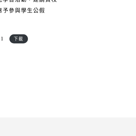
惠予參與學生公假
31
下載