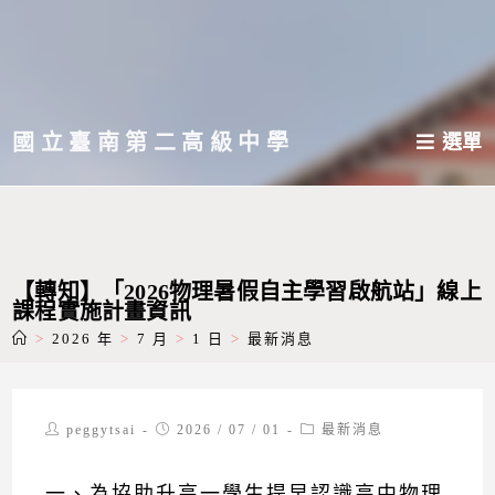
跳
轉
至
主
國立臺南第二高級中學
選單
要
內
容
【轉知】「2026物理暑假自主學習啟航站」線上
課程實施計畫資訊
>
2026 年
>
7 月
>
1 日
>
最新消息
Post
Post
Post
peggytsai
2026 / 07 / 01
最新消息
author:
published:
category:
一、為協助升高一學生提早認識高中物理