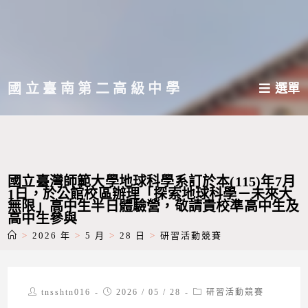
跳
轉
至
主
國立臺南第二高級中學
選單
要
內
容
國立臺灣師範大學地球科學系訂於本(115)年7月
1日，於公館校區辦理「探索地球科學－未來大
無限」高中生半日體驗營，敬請貴校準高中生及
高中生參與
>
2026 年
>
5 月
>
28 日
>
研習活動競賽
Post
Post
Post
tnsshtn016
2026 / 05 / 28
研習活動競賽
author:
published:
category: