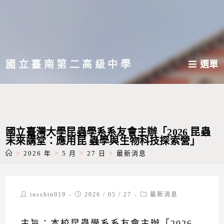
跳
轉
至
主
國立臺南第二高級中學
選單
要
內
容
國立臺灣大學昆蟲學系系友會主辦「2026 昆蟲
未來講堂：應用昆 蟲學與生物科技探索營」
>
2026 年
>
5 月
>
27 日
>
最新消息
Post
Post
Post
tnsshtn019
2026 / 05 / 27
最新消息
author:
published:
category:
主旨：本校昆蟲學系系友會主辦「2026