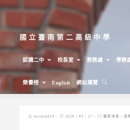
跳
轉
至
主
國立臺南第二高級中學
要
內
認識二中
校長室
教務處
學務
容
【國中生限定】🧑‍🔬2026臺南二中科學營
榮譽榜
English
網站導覽
>
2026 年
>
5 月
>
27 日
>
教務處
>
設備組
Post
Post
Post
tnsshtn014
2026 / 05 / 27
最新消息
/
設
author:
published:
category: