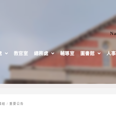
Na
處
教官室
總務處
輔導室
圖書館
人事
🧬錄取名單
備組
/
重要公告