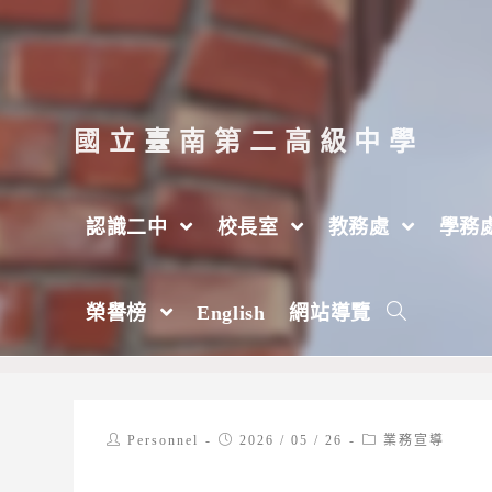
跳
轉
至
主
國立臺南第二高級中學
要
內
認識二中
校長室
教務處
學務
容
教育部修正教師法第25條及第53條條文
榮譽榜
English
網站導覽
>
2026 年
>
5 月
>
26 日
>
人事室
>
業務宣導
Post
Post
Post
Personnel
2026 / 05 / 26
業務宣導
author:
published:
category: