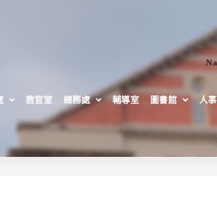
Na
處
教官室
總務處
輔導室
圖書館
人事