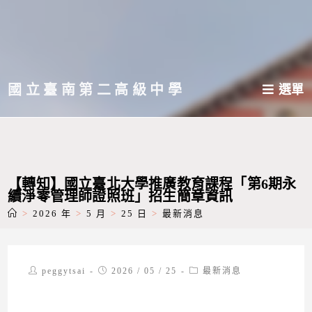
跳
轉
至
主
國立臺南第二高級中學
選單
要
內
容
【轉知】國立臺北大學推廣教育課程「第6期永
續淨零管理師證照班」招生簡章資訊
>
2026 年
>
5 月
>
25 日
>
最新消息
Post
Post
Post
peggytsai
2026 / 05 / 25
最新消息
author:
published:
category: