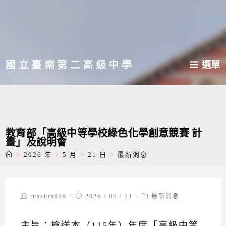
跳
轉
至
主
國立臺南第二高級中學
選單
要
內
容
教育部「高級中等學校綠色化學創意競賽 計
畫」及說明會
>
2026 年
>
5 月
>
21 日
>
最新消息
Post
Post
Post
tnsshtn019
2026 / 05 / 21
最新消息
author:
published:
category:
主旨：檢送本（115年）年度「高級中等