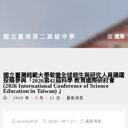
跳
轉
至
主
國立臺南第二高級中學
選單
要
內
容
國立臺灣師範大學敬邀全球師生與研究人員踴躍
投稿參與「2026第42屆科學 教育國際研討會
(2026 International Conference of Science
Education in Taiwan) 」
>
2026 年
>
5 月
>
21 日
>
最新消息
Post
Post
Post
tnsshtn019
2026 / 05 / 21
最新消息
author:
published:
category: