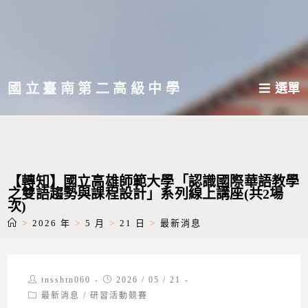
跳
轉
至
主
國立臺南第二高級中學
選單
要
內
容
【轉知】國立高雄師範大學「認識國際華語教學
之雙語趨勢與課程設計」系列線上講座(共2場
次)
>
2026 年
>
5 月
>
21 日
>
最新消息
Post
Post
tnsshtn060
2026 / 05 / 21
author:
published:
Post
最新消息
/
研習活動競賽
category: