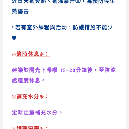
近日天氣炎熱、氣溫攀升🥵，為預防發生
熱傷害
‼️
若有室外課程與活動，防護措施不能少
🛡️
❇️
適時休息❇️：
建議於陽光下曝曬 15–20分鐘後，至陰涼
處適度休息。
❇️
補充水分❇️：
定時定量補充水分。