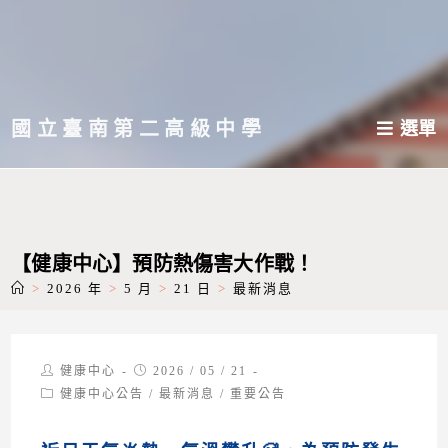
跳
轉
至
主
國立臺南第二高級中學
選單
要
內
容
【健康中心】預防熱傷害大作戰！
>
2026 年
>
5 月
>
21 日
>
最新消息
Post
Post
健康中心
2026 / 05 / 21
author:
published:
Post
健康中心公告
/
最新消息
/
重要公告
category: