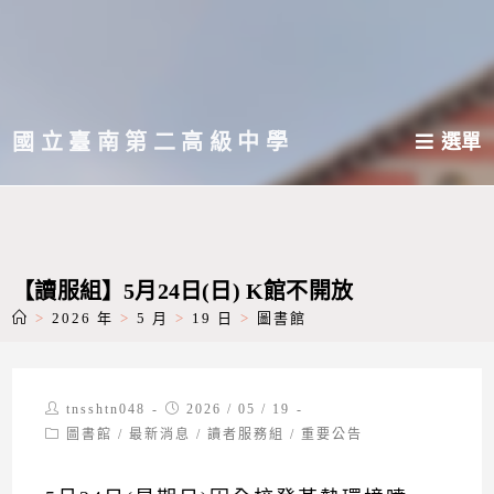
跳
轉
至
主
國立臺南第二高級中學
選單
要
內
容
【讀服組】5月24日(日) K館不開放
>
2026 年
>
5 月
>
19 日
>
圖書館
Post
Post
tnsshtn048
2026 / 05 / 19
author:
published:
Post
圖書館
/
最新消息
/
讀者服務組
/
重要公告
category: