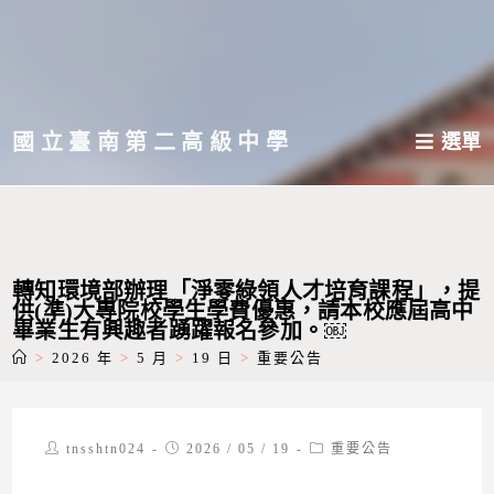
跳
轉
至
主
國立臺南第二高級中學
選單
要
內
容
轉知環境部辦理「淨零綠領人才培育課程」，提
供(準)大專院校學生學費優惠，請本校應屆高中
畢業生有興趣者踴躍報名參加。￼
>
2026 年
>
5 月
>
19 日
>
重要公告
Post
Post
Post
tnsshtn024
2026 / 05 / 19
重要公告
author:
published:
category: