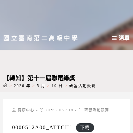
跳
轉
至
主
國立臺南第二高級中學
選單
要
內
容
【轉知】第十一屆聯電綠獎
>
2026 年
>
5 月
>
19 日
>
研習活動競賽
Post
Post
Post
健康中心
2026 / 05 / 19
研習活動競賽
author:
published:
category:
0000512A00_ATTCH1
下載