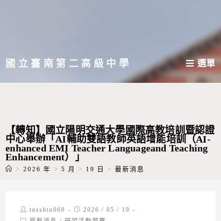
跳
轉
至
主
國立臺南第二高級中學
選單
要
內
容
【轉知】國立陽明交通大學國際高教培訓暨認證
中心舉辦「AI輔助雙語教師英語增能培訓（AI-
enhanced EMI Teacher Languageand Teaching
Enhancement）」
>
2026 年
>
5 月
>
19 日
>
最新消息
Post
Post
tnsshtn060
2026 / 05 / 19
author:
published:
Post