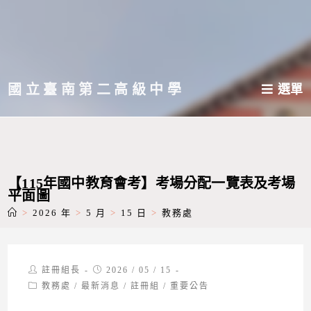
跳
轉
至
主
國立臺南第二高級中學
選單
要
內
容
【115年國中教育會考】考場分配一覽表及考場
平面圖
>
2026 年
>
5 月
>
15 日
>
教務處
Post
Post
註冊組長
2026 / 05 / 15
author:
published:
Post
教務處
/
最新消息
/
註冊組
/
重要公告
category: