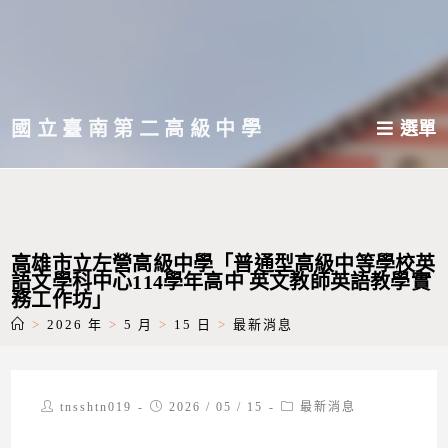
跳
轉
至
主
國立臺南第二高級中學
選單
要
內
容
高雄市立左營高級中學「普通型高級中等學校英
語文學科中心114學年高中 英文教師英語教學實
務工作坊」
>
2026 年
>
5 月
>
15 日
>
最新消息
Post
Post
Post
tnsshtn019
2026 / 05 / 15
最新消息
author:
published:
category: