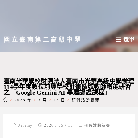
跳
轉
至
主
國立臺南第二高級中學
選單
要
內
容
臺南光華學校財團法人臺南市光華高級中學辦理
114學年度數位前導學校計畫區域教師增能研習
之「Google Gemini AI 專屬認證課程」
>
2026 年
>
5 月
>
15 日
>
研習活動競賽
Post
Post
Post
Jeremy
2026 / 05 / 15
研習活動競賽
author:
published:
category: