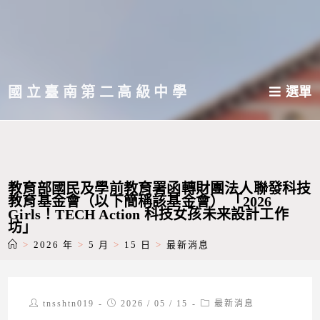
跳
轉
至
主
國立臺南第二高級中學
選單
要
內
容
教育部國民及學前教育署函轉財團法人聯發科技
教育基金會（以下簡稱該基金會） 「2026
Girls！TECH Action 科技女孩未来設計工作
坊」
>
2026 年
>
5 月
>
15 日
>
最新消息
Post
Post
Post
tnsshtn019
2026 / 05 / 15
最新消息
author:
published:
category: