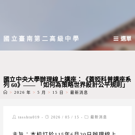
跳
轉
至
主
國立臺南第二高級中學
選單
要
內
容
國立中央大學辦理線上講座：《蓋婭科普講座系
列 60》—— 「如何為策略世界設計公平規則」
>
2026 年
>
5 月
>
15 日
>
最新消息
Post
Post
Post
tnsshtn019
2026 / 05 / 15
最新消息
author:
published:
category:
主旨：本校訂於115年6月20日辦理線上