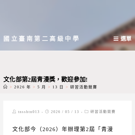
跳
轉
至
主
國立臺南第二高級中學
選單
要
內
容
文化部第2屆青漫獎，歡迎參加!
>
2026 年
>
5 月
>
13 日
>
研習活動競賽
Post
Post
Post
tnsshtn013
2026 / 05 / 13
研習活動競賽
author:
published:
category:
文化部今（2026）年辦理第2屆「青漫