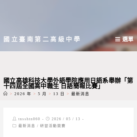
跳
轉
至
主
國立臺南第二高級中學
選單
要
內
容
國立高雄科技大學外語學院應用日語系舉辦「第
十四屆全國高中職生 日語簡報比賽」
>
2026 年
>
5 月
>
13 日
>
最新消息
Post
Post
tnsshtn060
2026 / 05 / 13
author:
published:
Post
最新消息
/
研習活動競賽
category: