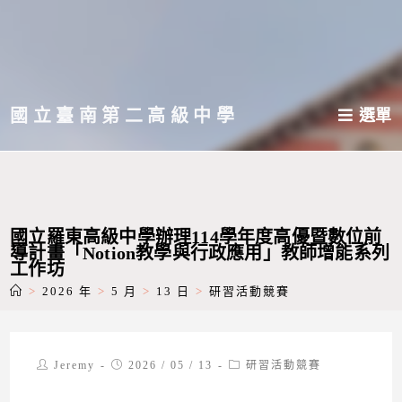
跳
轉
至
主
國立臺南第二高級中學
選單
要
內
容
國立羅東高級中學辦理114學年度高優暨數位前
導計畫「Notion教學與行政應用」教師增能系列
工作坊
>
2026 年
>
5 月
>
13 日
>
研習活動競賽
Post
Post
Post
Jeremy
2026 / 05 / 13
研習活動競賽
author:
published:
category: