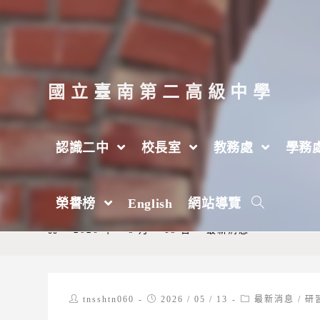
跳
轉
至
主
國立臺南第二高級中學
要
內
認識二中
校長室
教務處
學務
容
【轉知】中原大學辦理補助課程115年度勞
榮譽榜
English
網站導覽
財務報表分析」
>
2026 年
>
5 月
>
13 日
>
最新消息
Post
Post
Post
tnsshtn060
2026 / 05 / 13
最新消息
/
研
author:
published:
category: