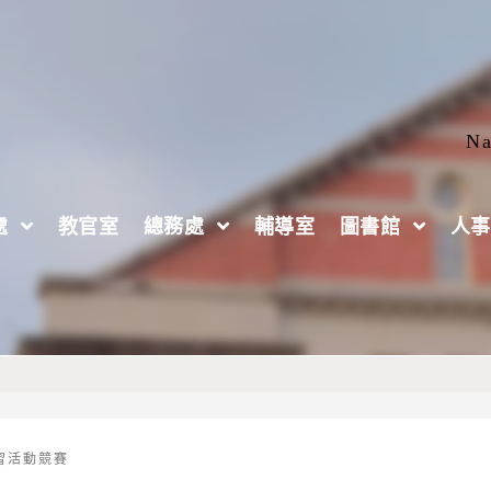
Na
處
教官室
總務處
輔導室
圖書館
人事
工學苑「產業應用班-N5日語檢定實務班」、「進
習活動競賽