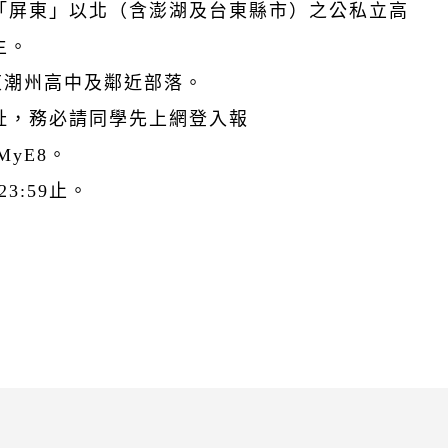
「屏東」以北（含澎湖及台東縣市）之公私立高
主。
:屏東潮州高中及鄰近部落。
址，務必請同學先上網登入報
CAMyE8。
3:59止。