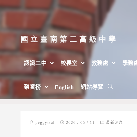
跳
轉
至
主
國立臺南第二高級中學
要
內
認識二中
校長室
教務處
學務
容
【轉知】國立潮州高級中學「115年度教
榮譽榜
English
網站導覽
>
2026 年
>
5 月
>
11 日
>
最新消息
Post
Post
Post
peggytsai
2026 / 05 / 11
最新消息
author:
published:
category: