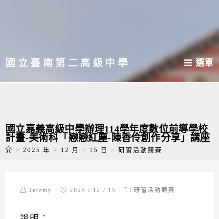
跳
轉
至
主
國立臺南第二高級中學
選單
要
內
容
國立嘉義高級中學辦理114學年度數位前導學校
計畫-美術科「戀戀紅塵-陳香伶創作分享」講座
>
2025 年
>
12 月
>
15 日
>
研習活動競賽
Post
Post
Post
Jeremy
2025 / 12 / 15
研習活動競賽
author:
published:
category:
說明：