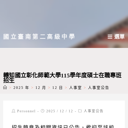
跳
轉
至
主
國立臺南第二高級中學
選單
要
內
容
轉知國立彰化師範大學115學年度碩士在職專班
招生
>
2025 年
>
12 月
>
12 日
>
人事室
>
人事室公告
Post
Post
Post
Personnel
2025 / 12 / 12
人事室公告
author:
published:
category:
招生簡章及相關資訊已公告，歡迎至該校